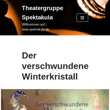
Theatergruppe
Zum
Spektakula
Inhalt
springen
Willkommen auf |
www.spektakula.de
Der
verschwundene
Winterkristall